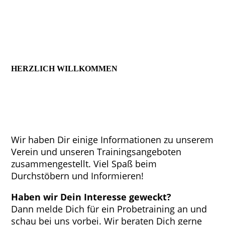
__________________________________
HERZLICH WILLKOMMEN
Nach dem Motto
„Fitness mit Herz“
bieten wir
Dir in unserem Verein im Bereich Fitness,
Ausdauer und Entspannung eine Vielfalt an
Trainingseinheiten an, ergänzt durch Elemente
der Kampfkunst.
Wir haben Dir einige Informationen zu unserem
Verein und unseren Trainingsangeboten
zusammengestellt. Viel Spaß beim
Durchstöbern und Informieren!
Haben wir Dein Interesse geweckt?
Dann melde Dich für ein Probetraining an und
schau bei uns vorbei. Wir beraten Dich gerne