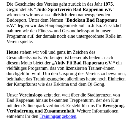
Die Geschichte des Vereins geht zurück in das Jahr
1975
.
Gegründet als
"Judo-Sportverein Bad Rappenau e.V."
widmeten wir uns ausschließlich dem namensgebenden
Budosport. Unter dem Namen "
Budokan Bad Rappenau
e.V."
legten wir das Hauptaugenmerk auf Ju-Jutsu. Zusätzlich
nahmen wir den Fitness- und Gesundheitssport in unser
Programm auf, der damals noch eine untergeordnete Rolle im
Verein spielte.
Heute
stehen wir voll und ganz im Zeichen des
Gesundheitssports. Vorbeugen ist besser als heilen - nach
diesem Motto bietet der
„Aktiv Fit Bad Rappenau e.V.“
ein
vielfältiges Programm, das von lizenzierten Trainer-/innen
durchgeführt wird. Um den Ursprung des Vereins zu bewahren,
beinhaltet das Trainingsangebot allerdings heute noch Einheiten
der Kampfkunst wie das Eskrima und dem Qi Gong.
Unser
Vereinslogo
zeigt den weit über die Stadtgrenzen von
Bad Rappenau hinaus bekannten Treppenturm, der den Kur-
mit dem Salinenpark verbindet. Er steht für uns für
Bewegung,
Veränderung und Zusammenhalt
. Weitere Informationen
entnehmt Ihr den
Trainingsangeboten
.