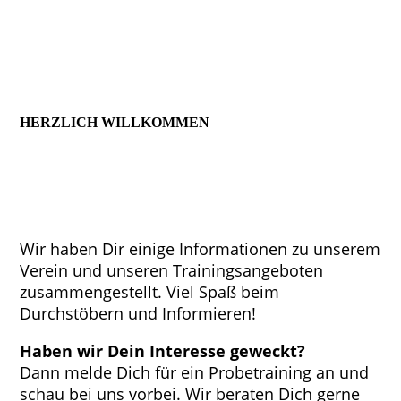
__________________________________
HERZLICH WILLKOMMEN
Nach dem Motto
„Fitness mit Herz“
bieten wir
Dir in unserem Verein im Bereich Fitness,
Ausdauer und Entspannung eine Vielfalt an
Trainingseinheiten an, ergänzt durch Elemente
der Kampfkunst.
Wir haben Dir einige Informationen zu unserem
Verein und unseren Trainingsangeboten
zusammengestellt. Viel Spaß beim
Durchstöbern und Informieren!
Haben wir Dein Interesse geweckt?
Dann melde Dich für ein Probetraining an und
schau bei uns vorbei. Wir beraten Dich gerne