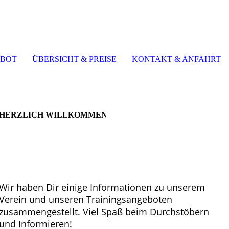
EBOT
ÜBERSICHT & PREISE
KONTAKT & ANFAHRT
__________________________________
HERZLICH WILLKOMMEN
Nach dem Motto
„Fitness mit Herz“
bieten wir
Dir in unserem Verein im Bereich Fitness,
Ausdauer und Entspannung eine Vielfalt an
Trainingseinheiten an, ergänzt durch Elemente der
Kampfkunst.
Wir haben Dir einige Informationen zu unserem
Verein und unseren Trainingsangeboten
zusammengestellt. Viel Spaß beim Durchstöbern
und Informieren!